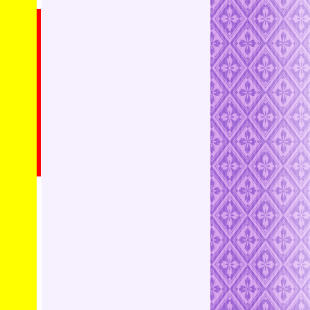
メールが
す
から
さい
い
ールが
す
から
さい
い