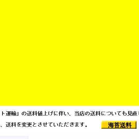
やげ」はどれだ!? 掲載されまし
メール
当店営業以外の質問は
一切お断りします
海苔送料