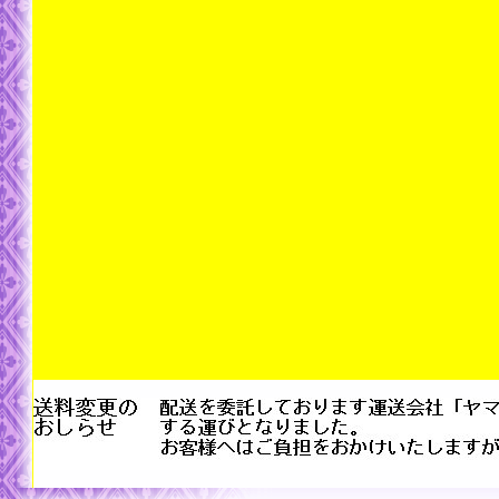
ＢＲＵＴＵＳ 日本一の「手み
た