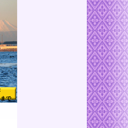
が
るまで