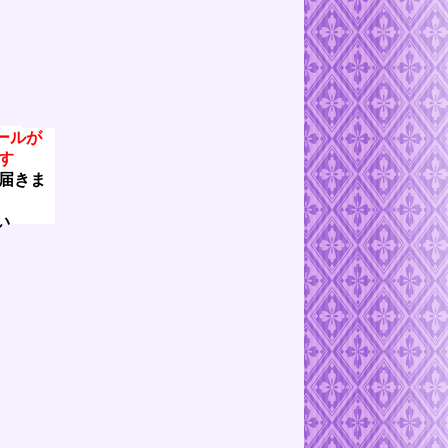
ールが
す
届きま
い