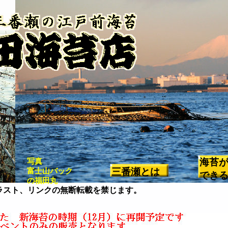
写真
海苔
富士山バック
三番瀬とは
でき
の福田丸
ラスト、リンクの無断転載を禁じます。