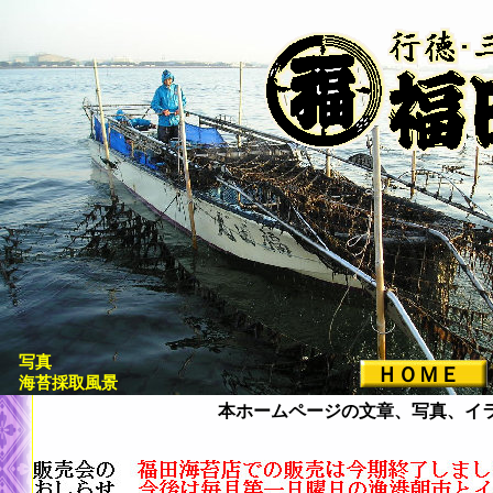
写真
ＨＯＭＥ
海苔採取風景
本ホームページの文章、写真、イ