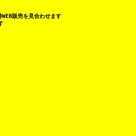
G-mailあてにご注文返信
WEB販売を見合わせます
届かない現象が発生していま
す
G-mailは2～3日経過して
メールが
届く事をご了承くだ
G-mail以外をご利用くださ
海苔注文ページ
G-mailあてにご注文返信メ
届かない現象が発生していま
G-mailは2～3日経過して
メールが
届く事をご了承くだ
G-mail以外をご利用くださ