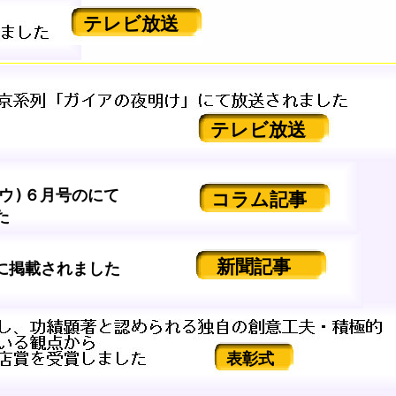
テレビ放送
テレビ放送
ウ)６月号のにて
コラム記事
た
新聞記事
掲載されました
表彰式